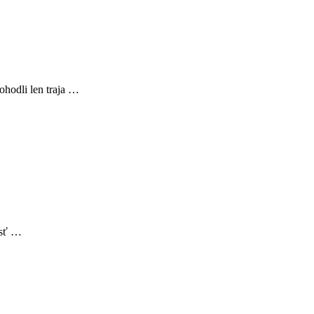
ohodli len traja …
jsť …