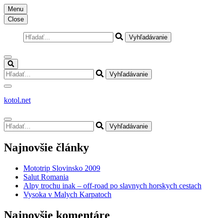
Skočiť
Menu
na
Close
obsah
(stlačte
Hľadať:
Enter)
Hľadať:
kotol.net
Hľadať:
Najnovšie články
Mototrip Slovinsko 2009
Salut Romania
Alpy trochu inak – off-road po slavnych horskych cestach
Vysoka v Malych Karpatoch
Najnovšie komentáre