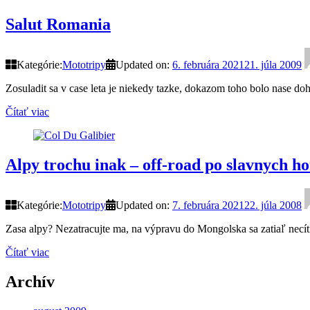
Salut Romania
Kategórie:
Mototripy
Updated on:
6. februára 2021
21. júla 2009
Zosuladit sa v case leta je niekedy tazke, dokazom toho bolo nase d
Čítať viac
Alpy trochu inak – off-road po slavnych h
Kategórie:
Mototripy
Updated on:
7. februára 2021
22. júla 2008
Zasa alpy? Nezatracujte ma, na výpravu do Mongolska sa zatiaľ necít
Čítať viac
Archív