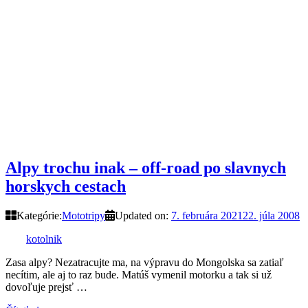
Alpy trochu inak – off-road po slavnych
horskych cestach
Kategórie:
Mototripy
Updated on:
7. februára 2021
22. júla 2008
kotolnik
Zasa alpy? Nezatracujte ma, na výpravu do Mongolska sa zatiaľ
necítim, ale aj to raz bude. Matúš vymenil motorku a tak si už
dovoľuje prejsť …