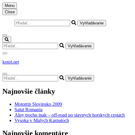
Skočiť
Menu
na
Close
obsah
(stlačte
Hľadať:
Enter)
Hľadať:
kotol.net
Hľadať:
Najnovšie články
Mototrip Slovinsko 2009
Salut Romania
Alpy trochu inak – off-road po slavnych horskych cestach
Vysoka v Malych Karpatoch
Najnovšie komentáre